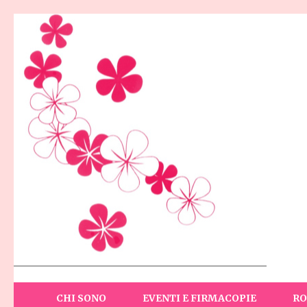
Skip
to
content
(Press
Enter)
CHI SONO
EVENTI E FIRMACOPIE
R