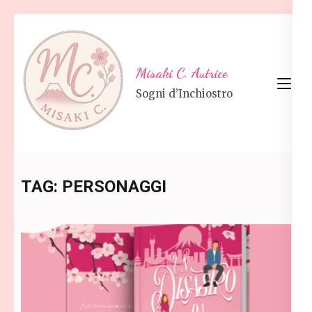
Skip
to
content
Misaki C. Autrice
(Press
Sogni d’Inchiostro
Enter)
TAG:
PERSONAGGI