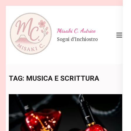
Skip
to
content
Misaki C. Autrice
(Press
Sogni d’Inchiostro
Enter)
TAG:
MUSICA E SCRITTURA