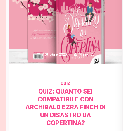
7 Ottobre 2025
Misaki C.
QUIZ
QUIZ: QUANTO SEI
COMPATIBILE CON
ARCHIBALD EZRA FINCH DI
UN DISASTRO DA
COPERTINA?