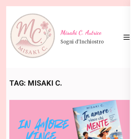
Skip
to
content
Misaki C. Autrice
(Press
Sogni d’Inchiostro
Enter)
TAG:
MISAKI C.