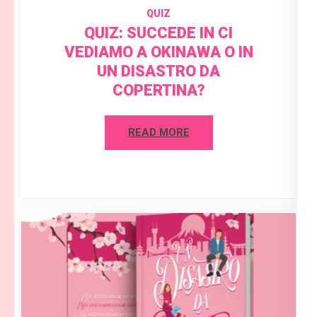
QUIZ
QUIZ: SUCCEDE IN CI
VEDIAMO A OKINAWA O IN
UN DISASTRO DA
COPERTINA?
READ MORE