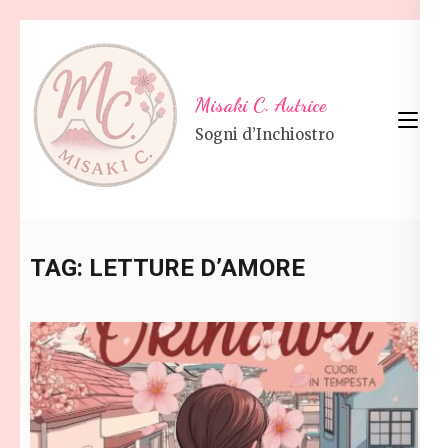
Skip
to
content
Misaki C. Autrice
(Press
Sogni d’Inchiostro
Enter)
TAG:
LETTURE D’AMORE