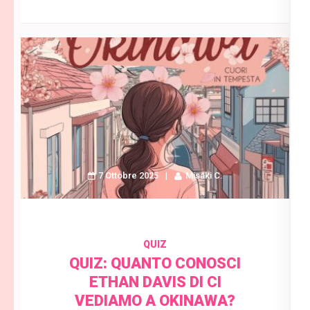
7 Ottobre 2025
Misaki C.
QUIZ
QUIZ: QUANTO CONOSCI
ETHAN DAVIS DI CI
VEDIAMO A OKINAWA?