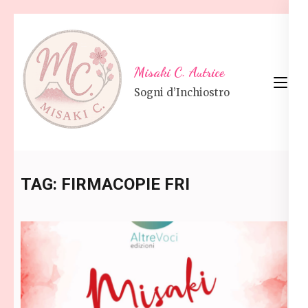
Skip
to
content
Misaki C. Autrice
(Press
Sogni d’Inchiostro
Enter)
TAG:
FIRMACOPIE FRI