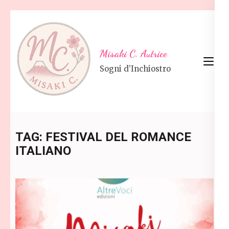
Skip
to
content
Misaki C. Autrice
(Press
Sogni d’Inchiostro
Enter)
TAG:
FESTIVAL DEL ROMANCE
ITALIANO