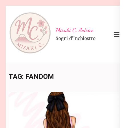
Skip
to
content
Misaki C. Autrice
(Press
Sogni d’Inchiostro
Enter)
TAG:
FANDOM