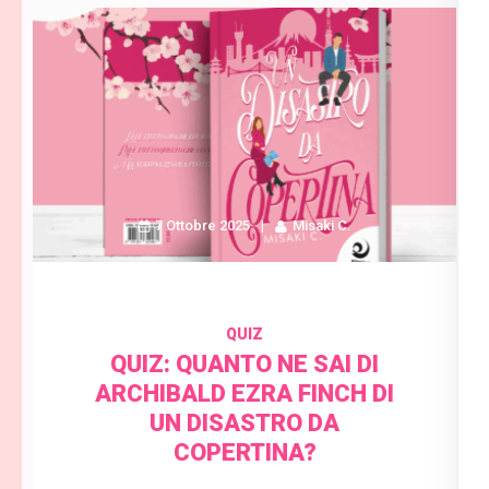
7 Ottobre 2025
Misaki C.
QUIZ
QUIZ: QUANTO NE SAI DI
ARCHIBALD EZRA FINCH DI
UN DISASTRO DA
COPERTINA?