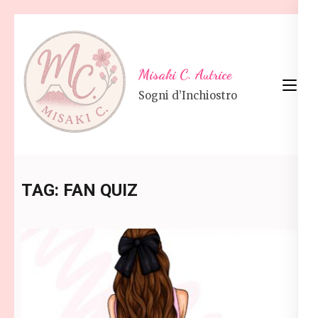
Skip
to
content
Misaki C. Autrice
(Press
Sogni d’Inchiostro
Enter)
TAG:
FAN QUIZ