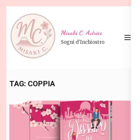
Skip
to
content
Misaki C. Autrice
(Press
Sogni d’Inchiostro
Enter)
TAG:
COPPIA