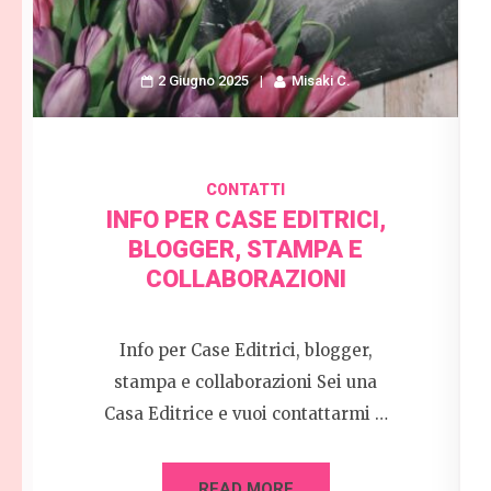
2 Giugno 2025
Misaki C.
CONTATTI
INFO PER CASE EDITRICI,
BLOGGER, STAMPA E
COLLABORAZIONI
Info per Case Editrici, blogger,
stampa e collaborazioni Sei una
Casa Editrice e vuoi contattarmi …
READ MORE