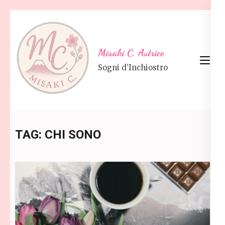
Skip
to
content
Misaki C. Autrice
(Press
Sogni d’Inchiostro
Enter)
TAG:
CHI SONO